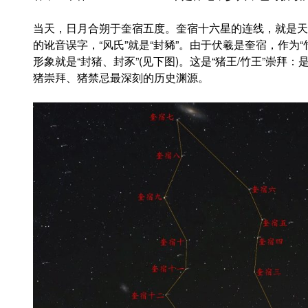
当天，日月合朔于奎宿五度。奎宿十六星的连线，就是天上的大
的讹音误字，“风氏”就是“封豨”。由于伏羲是奎宿，作为“
形象就是“封猪、封豕”(见下图)。这是“猪王/竹王”崇拜
猪崇拜、猪禁忌最深刻的历史渊源。