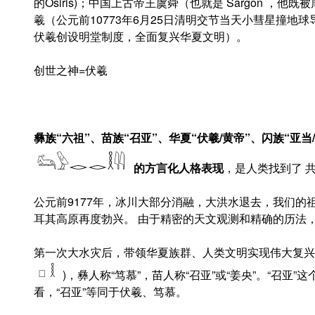
的Osiris)；中国上古帝王虞舜（也就是 Sargon 
羲（公元前10773年6月25日清明交节当天小彗星撞地
伏羲创设明堂制度，全面复兴华夏文明）。
创世之神=伏羲
彝族
“六祖”、苗族“召亚”、华夏“伏羲/黄帝”、闪族“亚
的方言化人格表现
，是人类找到了 
公元前9177年，冰川大部分消融，大洪水退去，我们
耳其高原再度勃兴。 由于精密的天文观测和精确的历法
第一次大水灾后，带领华夏族群、人类文明实现伟大复兴的
)，彝人称“笃慕”，苗人称“召亚”或“姜央”。“召亚
看，“召亚”等同于伏羲、笃慕。