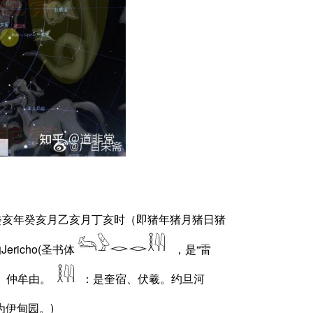
，癸亥年癸亥月乙亥月丁亥时（即猪年猪月猪日猪
richo(圣书体
，是“雷
、仲牟由。
：是奎宿、伏羲。约旦河
为伊甸园。)