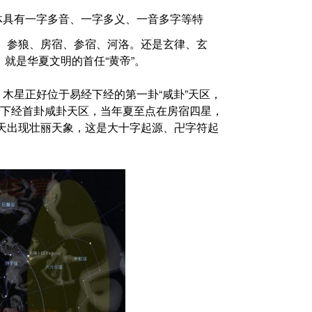
体具有一字多音、一字多义、一音多字等特
、参狼、房宿、参宿、河洛。还是玄律、玄
 就是华夏文明的首任“黄帝”。
时刻，木星正好位于易经下经的第一卦“咸卦”天区，
星位于易经下经首卦咸卦天区，当年夏至点在房宿四星，
北天出现壮丽天象，这是大十字起源、卍字符起