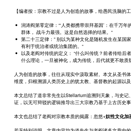
【编者按：宗教不过是人为创造的故事，给愚民洗脑的工具
润涛阎第零定律：“‘人类都携带崇拜基因’：在千万
群体， 战斗力最强。这是自然选择的结果。“
第二十三定律：” 别以为某种文化是随机发生在某国
有利于统治者或统治集团的。“
以及老阎对传统的定义： “什么叫传统？前者传给后者
什么理论，一旦被神化，成为传统，后代就更不敢质疑
人为创造的故事，往往从现实中汲取素材。本文从圣书体
维度，归根溯源人类历史上的犹太教、基督教的起源以及
本文总结了道非常先生以Stellarium追溯到天象，与
证，以无可辩驳的逻辑推导出三大宗教乃基于上古历史事
本文也总结了老阎对宗教本质的揭露：忽悠+
奴性文化加
若无特别说明，文章内容均为道先生与老阎诸多文章中的