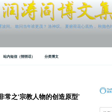
间。 敢问当年谁更茂？ 洛神叹。 夏俯荷花心底热， 秋抛色叶玉笛
站内短信（悄悄话）
分类博文
非常之‘宗教人物的创造原型’
搜