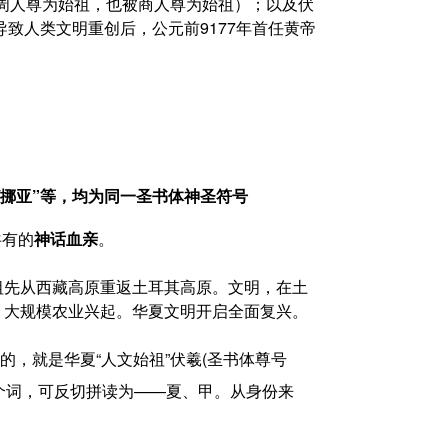
，他既被周人尊为始祖，也被商人尊为始祖）；以及伏
球导致人类文明重创后，公元前9177年首任黄帝
当/挪亚”等，均为同一圣书体神圣符号
共有的
神话血亲
。
的祖先从西藏高原重返土耳其高原。文明，在土
，大规模农业兴起。华夏文明开启全面复兴。
，就是华夏“人文始祖”伏羲(圣书体尊号
”这个词，可反切拼读为——夏、甲。从身份来