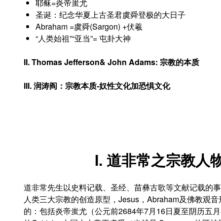
耶稣=炎帝蚩尤
圣诞：纪念华夏上古圣君虞舜登极的大日子
Abraham =虞舜(Sargon) +伏羲
“人类始祖”“亚当”= 屯卦大神
II. Thomas Jefferson& John Adams: 宗教的本质
III. 润涛阎：宗教本质
-奴性文化加恐惧文化
I. 道非常之宗教
道非常先生以史料记载、圣经、苗彝古歌等文献记载的事件及重
人类三大宗教的创造原型，Jesus，Abraham及佛教
的：包括炎帝蚩尤（公元前2684年7月16日夏至阴历