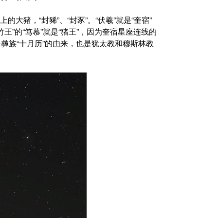
猪，“封豨”、“封豕”。“伏羲”就是“奎宿”
竹王”的“笃慕”就是“猪王”，因为奎宿星座连线的
：是彝族“十月历”的由来，也是犹太教和穆斯林教