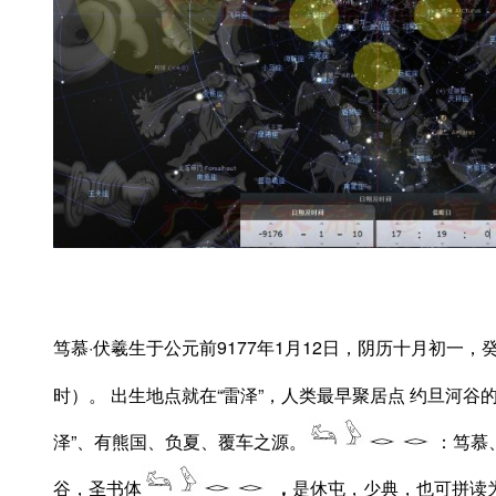
笃慕·伏羲生于公元前9177年1月12日，阴历十月初一
时）。 出生地点就在“雷泽”，人类最早聚居点 约旦河谷的Je
泽”、有熊国、负夏、覆车之源。
：笃慕
谷，圣书体
，
是休屯，少典，也可拼读