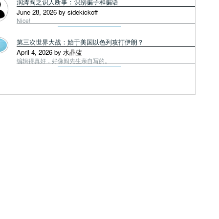
润涛阎之识人断事：识别骗子和骗语
June 28, 2026 by sidekickoff
Nice!
第三次世界大战：始于美国以色列攻打伊朗？
April 4, 2026 by 水晶蓝
编辑得真好，好像阎先生亲自写的。