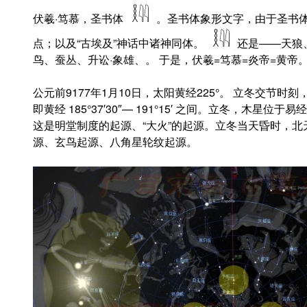
伏羲·笃慕，圣书体
。圣书体象形文字，由于圣书
点；以及“古埃及”神话中诸神同体。
还是——天狼
鸟、蚕丛、升讼·象雄、。 于是，伏羲=笃慕=炎帝=黄帝。
公元前9177年1月10日，太阳黄经225°。 立冬交节
即黄经 185°37′30″— 191°15′ 之间。立冬，木
这是明堂制度的起源、“大火”的起源。立冬当天昏时，
源、玄鸟起源、八角星轮纹起源。