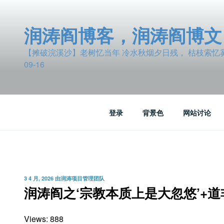
跳
至
润涛阎博客，润涛阎博文
内
容
【摊破浣溪沙】老树忆当年 冷水秋烟夕日残， 枯枝索忆雾波
09-16
登录
背景色
网站讨论
发
3 4 月, 2026
由
润涛项目管理团队
布
润涛阎之‘宗教本质上是大忽悠’+道
于
Views: 888