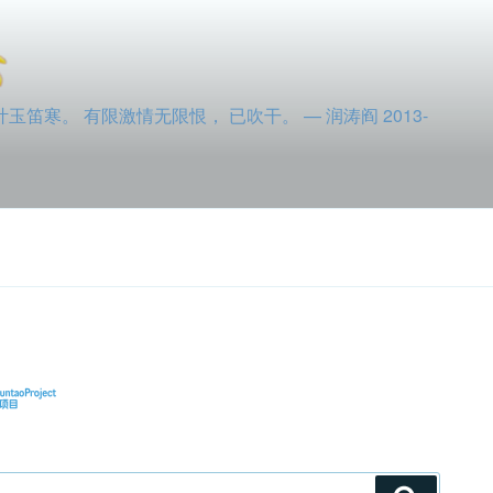
寒。 有限激情无限恨， 已吹干。 — 润涛阎 2013-