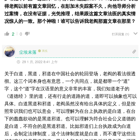
得老阎以前有篇文章回忆，在彭加木失踪案不久，向他导师分析
过案情，在没有证据，光凭推理，结果跟这篇文章法医的真实情
况惊人的一致。那个神啦！谁可以告诉我老阎那篇文章在那里？
2
0
打开回复
(1)
尘埃未落
离线
29 1 月, 2022 8:41 上午
关于白道，黑道，邪道在中国社会的轮回登场，老阎的看法很透
彻。这三个词本身也有意思，一个共同点，就是都带一个“道”
字，这个“道”字在汉语里的意义非常的丰富，我们知道老子的
《道德经 》里的道，还有行走的道路的道，道即可以抽象也可以
具体。白道黑道和邪道，老阎虽然没有给出具体的定义，但是按
照常识我们也可以意会，可以理解为在台上执政的是白道，在台
下的蠢蠢欲动的是黑道邪道。也可以理解为符合社会公义道德的
是白道，不符合的是黑道邪道。比如邪道们上台执政成为白道
后，会制定法律制度，这个法律制度就是白道，而不遵守这些法