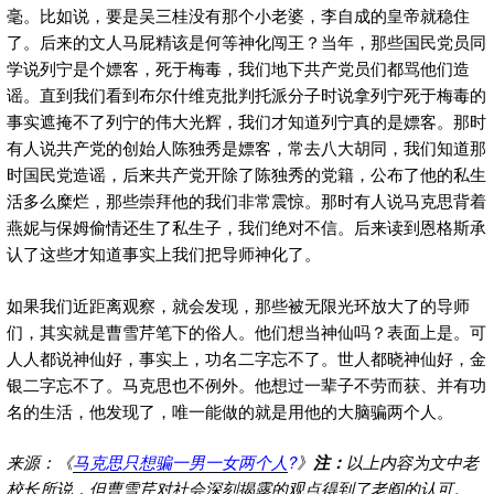
毫。比如说，要是吴三桂没有那个小老婆，李自成的皇帝就稳住
了。后来的文人马屁精该是何等神化闯王？当年，那些国民党员同
学说列宁是个嫖客，死于梅毒，我们地下共产党员们都骂他们造
谣。直到我们看到布尔什维克批判托派分子时说拿列宁死于梅毒的
事实遮掩不了列宁的伟大光辉，我们才知道列宁真的是嫖客。那时
有人说共产党的创始人陈独秀是嫖客，常去八大胡同，我们知道那
时国民党造谣，后来共产党开除了陈独秀的党籍，公布了他的私生
活多么糜烂，那些崇拜他的我们非常震惊。那时有人说马克思背着
燕妮与保姆偷情还生了私生子，我们绝对不信。后来读到恩格斯承
认了这些才知道事实上我们把导师神化了。
如果我们近距离观察，就会发现，那些被无限光环放大了的导师
们，其实就是曹雪芹笔下的俗人。他们想当神仙吗？表面上是。可
人人都说神仙好，事实上，功名二字忘不了。世人都晓神仙好，金
银二字忘不了。马克思也不例外。他想过一辈子不劳而获、并有功
名的生活，他发现了，唯一能做的就是用他的大脑骗两个人。
来源：《
马克思只想骗一男一女两个人
?
》
注：
以上内容为文中老
校长所说，但曹雪芹对社会深刻揭露的观点得到了老阎的认可。