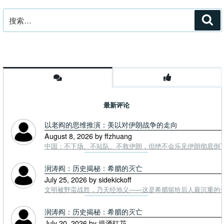
搜
搜
索
索：
最新评论
以老阎的思维推演：美以对伊朗战争的走向
August 8, 2026 by ffzhuang
中国：不下场、不站队、不救伊朗，但绝不会乐见伊朗彻底倒下。
润涛阎：历史揭秘：希腊的灭亡
July 25, 2026 by sidekickoff
文明被野蛮战胜，乃天经地义——这是希腊留给后人最沉重的一课. To
润涛阎：历史揭秘：希腊的灭亡
July 20, 2026 by 提酒扛花