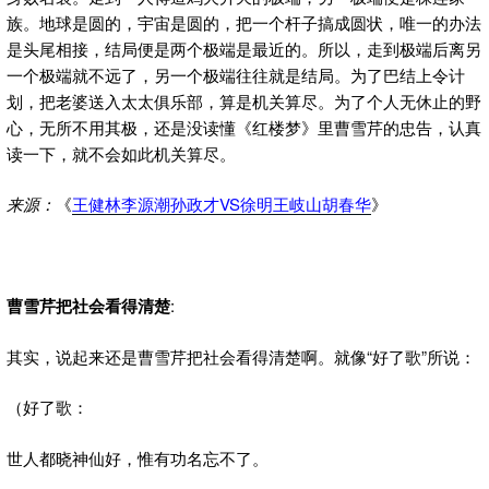
族。地球是圆的，宇宙是圆的，把一个杆子搞成圆状，唯一的办法
是头尾相接，结局便是两个极端是最近的。所以，走到极端后离另
一个极端就不远了，另一个极端往往就是结局。为了巴结上令计
划，把老婆送入太太俱乐部，算是机关算尽。为了个人无休止的野
心，无所不用其极，还是没读懂《红楼梦》里曹雪芹的忠告，认真
读一下，就不会如此机关算尽。
来源：
《
王健林李源潮孙政才VS徐明王岐山胡春华
》
曹雪芹把社会看得清楚
:
其实，说起来还是曹雪芹把社会看得清楚啊。就像“好了歌”所说：
（好了歌：
世人都晓神仙好，惟有功名忘不了。