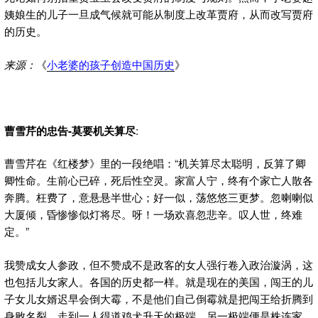
姨娘生的儿子一旦成气候就可能从制度上改革贾府，从而改写贾府
的历史。
来源：
《
小老婆的孩子创造中国历史
》
曹雪芹的忠告-莫要机关算尽
:
曹雪芹在《红楼梦》里的一段绝唱：“机关算尽太聪明，反算了卿
卿性命。生前心已碎，死后性空灵。家富人宁，终有个家亡人散各
奔腾。枉费了，意悬悬半世心；好一似，荡悠悠三更梦。忽喇喇似
大厦倾，昏惨惨似灯将尽。呀！一场欢喜忽悲辛。叹人世，终难
定。”
我赞成女人参政，但不赞成不是政客的女人强行卷入政治漩涡，这
也包括儿女家人。各国的历史都一样。就是现在的美国，闯王的儿
子女儿女婿迟早会倒大霉，不是他们自己倒霉就是把闯王给折腾到
身败名裂。走到一人得道鸡犬升天的极端，另一极端便是株连家