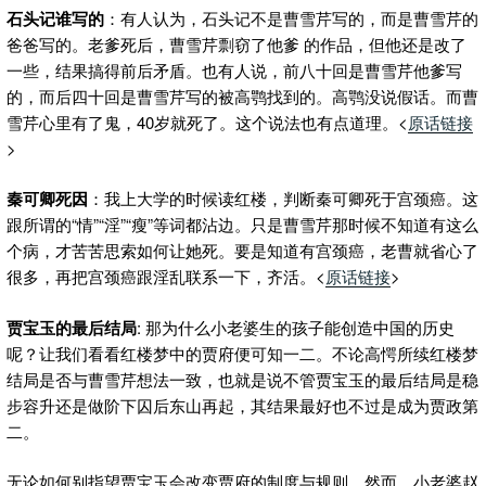
石头记谁写的
：有人认为，石头记不是曹雪芹写的，而是曹雪芹的
爸爸写的。老爹死后，曹雪芹剽窃了他爹 的作品，但他还是改了
一些，结果搞得前后矛盾。也有人说，前八十回是曹雪芹他爹写
的，而后四十回是曹雪芹写的被高鹗找到的。高鹗没说假话。而曹
雪芹心里有了鬼，40岁就死了。这个说法也有点道理。<
原话链接
>
秦可卿死因
：我上大学的时候读红楼，判断秦可卿死于宫颈癌。这
跟所谓的“情”“淫”“瘦”等词都沾边。只是曹雪芹那时候不知道有这么
个病，才苦苦思索如何让她死。要是知道有宫颈癌，老曹就省心了
很多，再把宫颈癌跟淫乱联系一下，齐活。<
原话链接
>
贾宝玉的最后结局
: 那为什么小老婆生的孩子能创造中国的历史
呢？让我们看看红楼梦中的贾府便可知一二。不论高愕所续红楼梦
结局是否与曹雪芹想法一致，也就是说不管贾宝玉的最后结局是稳
步容升还是做阶下囚后东山再起，其结果最好也不过是成为贾政第
二。
无论如何别指望贾宝玉会改变贾府的制度与规则。然而，小老婆赵