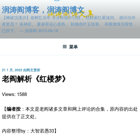
跳
润涛阎博客，润涛阎博文
至
【摊破浣溪沙】老树忆当年 冷水秋烟夕日残， 枯枝索忆雾波间。 敢问当年
内
谁更茂？ 洛神叹。 夏俯荷花心底热， 秋抛色叶玉笛寒。 有限激情无限恨，
容
已吹干。 — 润涛阎 2013-09-16
菜单
发
21 1 月, 2022
由
阎文赏析
布
老阎解析《红楼梦》
于
Views: 1588
【
编者按
：本文是老阎诸多文章和网上评论的合集，原内容的出处
提供在了正文处。
内容整理by：大智若愚33】