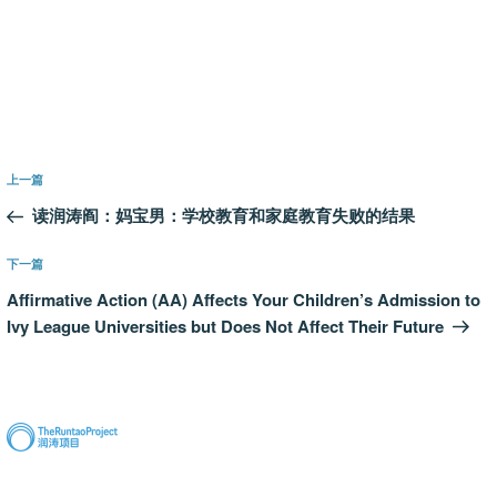
文
上
上一篇
章
一
读润涛阎：妈宝男：学校教育和家庭教育失败的结果
导
篇
航
文
下
下一篇
章
一
Affirmative Action (AA) Affects Your Children’s Admission to
篇
Ivy League Universities but Does Not Affect Their Future
文
章