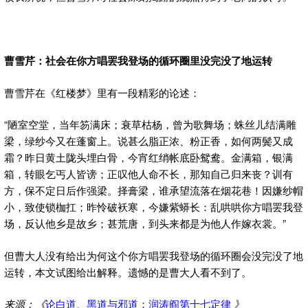
曹雪芹：社会在你方唱罢我登场的循环圈里没完没了地运转
曹雪芹在《红楼梦》里有一段精彩的论述：
“陋室空堂，当年笏满床；衰草枯杨，曾为歌舞场；蛛丝儿结满雕
梁，绿纱今又在蓬窗上。说甚么脂正浓、粉正香，如何两鬓又成
霜？昨日黄土陇头埋白骨，今宵红绡帐底卧鸳鸯。金满箱，银满
箱，转眼乞丐人皆谤；正叹他人命不长，那知自己归来丧？训有
方，保不定日后作强梁。择膏梁，谁承望流落在烟花巷！因嫌纱帽
小，致使锁枷扛；昨怜破袄寒，今嫌紫蟒长：乱哄哄你方唱罢我登
场，反认他乡是故乡；甚荒唐，到头来都是为他人作嫁衣裳。”
但曹大人没有给出为何这个你方唱罢我登场的循环圈会没完没了地
运转，本文试图给出解释。遗憾的是曹大人看不到了。
来源：《
论白道、黑道与邪道：润涛阎第十七定律
》