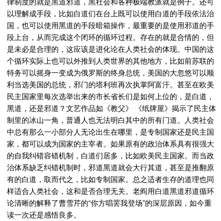
律制度的就是黑道邪道，黑社会和各种极端教派就是例子。还可
以理解成手段，比如白道们在台上既可以使用白道的手段依法治
国，也可以使用黑道的手段暗箱操作，最重要的是使用邪道的手
段上台，从而完成这个闭环的循环过程。存在的就是合情的，但
是未必是合理的，这应该是进化论在人类社会的体现。中国的这
个循环实际上也可以外推到人类世界的其他地方，比如前苏联的
特务可以摇身一变成为俄罗斯的终身总统，美国的大忽悠可以顺
利当选美国的总统，邪门的塔利班再次执掌阿富汗。甚至在欧美
民主国家里每次选举出来的市长省长们是如何上位的，是白道，
黑道，还是邪道？文艺作品如《教父》 《纸牌屋》揭示了民主体
制里的冰山一角，普通人也无法明白其中的所有门道。人类社会
中总有那么一小部分人无论出生在哪里，是专制国家还是民主国
家，都可以成为国家的主宰者。如果原有的政治体系具有很强大
的自我纠错容错机制，白道们居多，比如欧美民主国家。而当政
治体系缺乏纠错机制时，邪道黑道就会大行其道，甚至是推翻原
有的白道，取而代之，比如专制国家。总之适者生存的道理也同
样适合人类社会，这和是否合理无关。老阎用白道黑道邪道循环
论清晰的解释了曹雪芹的“你方唱罢我登场”的深层原因，如今重
读一次还是感悟良多。