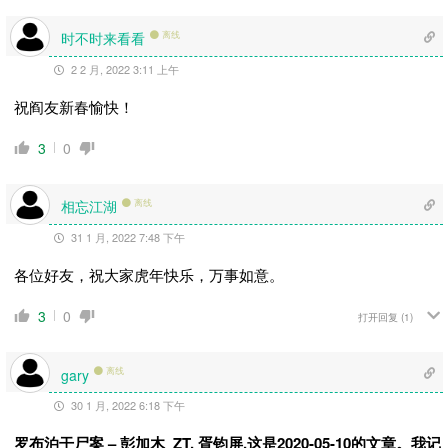
时不时来看看
离线
2 2 月, 2022 3:11 上午
祝阎友新春愉快！
3
0
相忘江湖
离线
31 1 月, 2022 7:48 下午
各位好友，祝大家虎年快乐，万事如意。
3
0
打开回复
(1)
离线
gary
30 1 月, 2022 6:18 下午
罗布泊干尸案 – 彭加木 ZT, 胥钧屏.这是2020-05-10的文章。我记