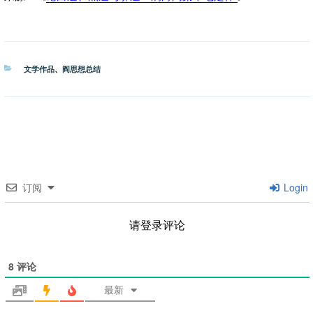
分
文学作品
、
阎思想总结
类
订阅
Login
请登录评论
8
评论
最新