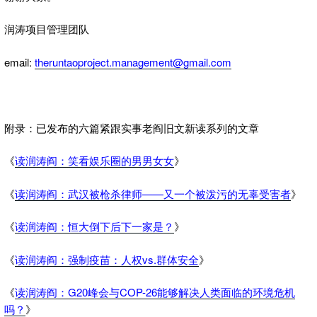
润涛项目管理团队
email:
theruntaoproject.management@gmail.com
附录：已发布的六篇紧跟实事老阎旧文新读系列的文章
《
读润涛阎：笑看娱乐圈的男男女女
》
《
读润涛阎：武汉被枪杀律师——又一个被泼污的无辜受害者
》
《
读润涛阎：恒大倒下后下一家是？
》
《
读润涛阎：强制疫苗：人权vs.群体安全
》
《
读润涛阎：G20峰会与COP-26能够解决人类面临的环境危机
吗？
》