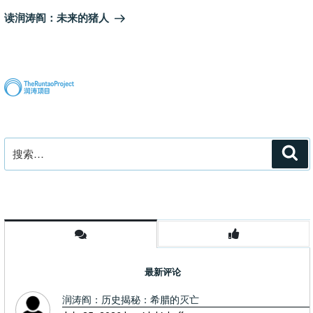
一
读润涛阎：未来的猪人
篇
文
章
搜
搜
索
索：
最新评论
润涛阎：历史揭秘：希腊的灭亡