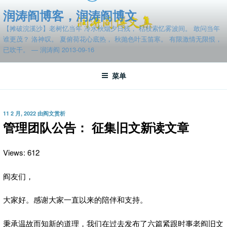
跳
润涛阎博客，润涛阎博文
至
【摊破浣溪沙】老树忆当年 冷水秋烟夕日残， 枯枝索忆雾波间。 敢问当年
内
谁更茂？ 洛神叹。 夏俯荷花心底热， 秋抛色叶玉笛寒。 有限激情无限恨，
容
已吹干。 — 润涛阎 2013-09-16
菜单
发
11 2 月, 2022
由
阎文赏析
布
管理团队公告： 征集旧文新读文章
于
Views: 612
阎友们，
大家好。感谢大家一直以来的陪伴和支持。
秉承温故而知新的道理，我们在过去发布了六篇紧跟时事老阎旧文