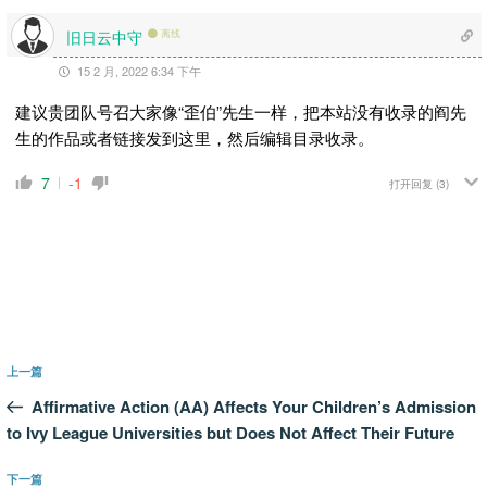
旧日云中守
离线
15 2 月, 2022 6:34 下午
建议贵团队号召大家像“歪伯”先生一样，把本站没有收录的阎先
生的作品或者链接发到这里，然后编辑目录收录。
7
-1
打开回复
(3)
文
上
上一篇
章
一
Affirmative Action (AA) Affects Your Children’s Admission
导
篇
to Ivy League Universities but Does Not Affect Their Future
航
文
章
下
下一篇