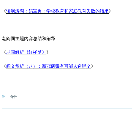
《
读润涛阎：妈宝男：学校教育和家庭教育失败的结果
》
老阎同主题内容总结和阐释
《
老阎解析《红楼梦》
》
《
阎文赏析（八）：新冠病毒有可能人造吗？
》
分
公告
类