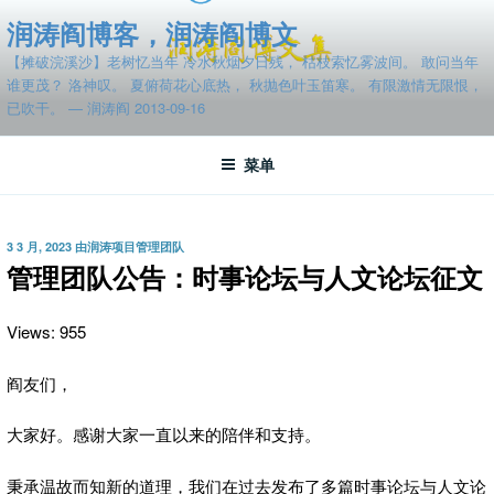
跳
润涛阎博客，润涛阎博文
至
【摊破浣溪沙】老树忆当年 冷水秋烟夕日残， 枯枝索忆雾波间。 敢问当年
内
谁更茂？ 洛神叹。 夏俯荷花心底热， 秋抛色叶玉笛寒。 有限激情无限恨，
容
已吹干。 — 润涛阎 2013-09-16
菜单
发
3 3 月, 2023
由
润涛项目管理团队
布
管理团队公告：时事论坛与人文论坛征文
于
Views: 955
阎友们，
大家好。感谢大家一直以来的陪伴和支持。
秉承温故而知新的道理，我们在过去发布了多篇时事论坛与人文论