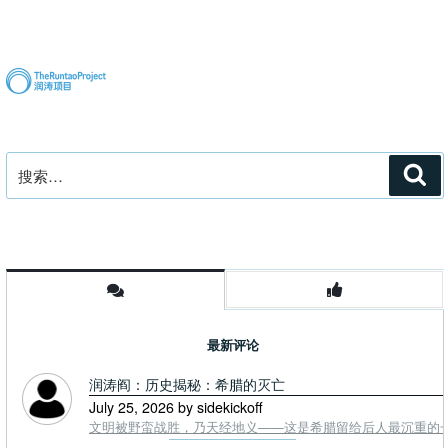
文
章
搜
搜
索
索：
最新评论
润涛阎：历史揭秘：希腊的灭亡
July 25, 2026 by sidekickoff
文明被野蛮战胜，乃天经地义——这是希腊留给后人最沉重的一课. To