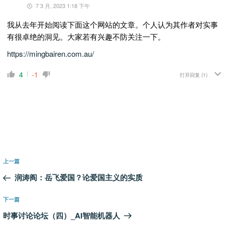
7 3 月, 2023 1:18 下午
我从去年开始阅读下面这个网站的文章。个人认为其作者对实事
有很卓绝的洞见。大家若有兴趣不防关注一下。
https://mingbairen.com.au/
4
-1
打开回复
(1)
文
上
上一篇
章
一
润涛阎：岳飞爱国？论爱国主义的实质
导
篇
航
文
下
下一篇
章
一
时事讨论论坛（四）_AI智能机器人
篇