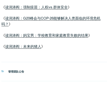
《
读润涛阎：强制疫苗：人权vs.群体安全
》
《
读润涛阎：G20峰会与COP-26能够解决人类面临的环境危机
吗？
》
《
读润涛阎：妈宝男：学校教育和家庭教育失败的结果
》
《
读润涛阎：未来的猪人
》
分
管理团队公告
类