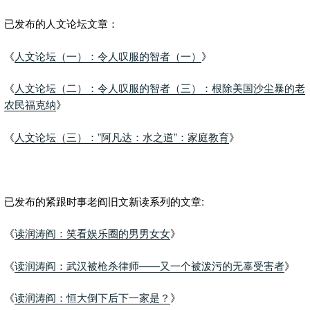
已发布的人文论坛文章：
《
人文论坛（一）：令人叹服的智者（一）
》
《
人文论坛（二）：令人叹服的智者（三）：根除美国沙尘暴的老
农民福克纳
》
《
人文论坛（三）：”阿凡达：水之道”：家庭教育
》
已发布的紧跟时事老阎旧文新读系列的文章:
《
读润涛阎：笑看娱乐圈的男男女女
》
《
读润涛阎：武汉被枪杀律师——又一个被泼污的无辜受害者
》
《
读润涛阎：恒大倒下后下一家是？
》